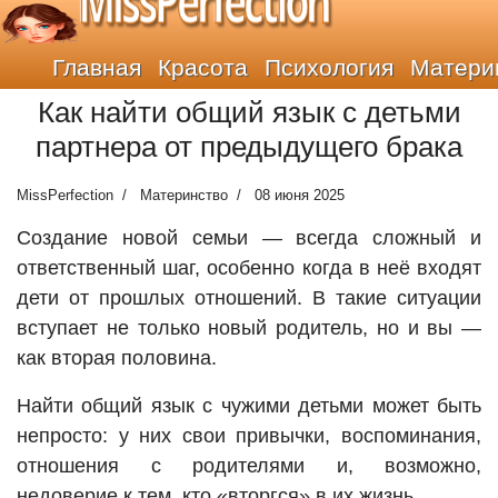
MissPerfection
Главная
Красота
Психология
Матери
Как найти общий язык с детьми
партнера от предыдущего брака
MissPerfection
Материнство
08 июня 2025
Создание новой семьи — всегда сложный и
ответственный шаг, особенно когда в неё входят
дети от прошлых отношений. В такие ситуации
вступает не только новый родитель, но и вы —
как вторая половина.
Найти общий язык с чужими детьми может быть
непросто: у них свои привычки, воспоминания,
отношения с родителями и, возможно,
недоверие к тем, кто «вторгся» в их жизнь.