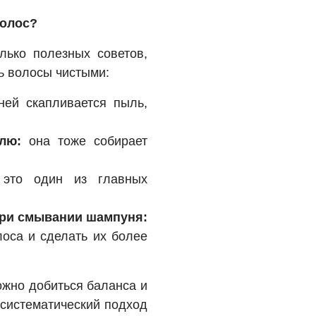
волос?
лько полезных советов,
ь волосы чистыми:
ей скапливается пыль,
лю:
она тоже собирает
это один из главных
при смывании шампуня:
лоса и сделать их более
ожно добиться баланса и
 систематический подход