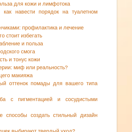
ольза для кожи и лимфотока
: как навести порядок на туалетном
нчиками: профилактика и лечение
о стоит избегать
лабление и польза
родского смога
ть и тонус кожи
рии: миф или реальность?
щего макияжа
ный оттенок помады для вашего типа
ьба с пигментацией и сосудистыми
е способы создать стильный дизайн
ушек выбирают твердый уход?