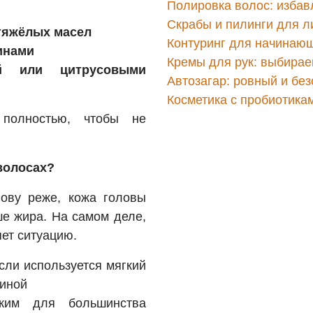
Полировка волос: избав
Скрабы и пилинги для ли
тяжёлых масел
Контуринг для начинающ
инами
Кремы для рук: выбирае
й или цитрусовыми
Автозагар: ровный и без
Косметика с пробиотика
полностью, чтобы не
волосах?
ову реже, кожа головы
ше жира. На самом деле,
ет ситуацию.
сли используется мягкий
линой
им для большинства