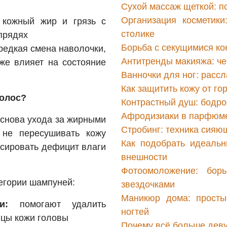
Сухой массаж щеткой: п
Организация косметики
кожный жир и грязь с
столике
прядях
Борьба с секущимися ко
едкая смена наволочки,
Антитренды макияжа: чег
же влияет на состояние
Ванночки для ног: расс
Как защитить кожу от го
волос?
Контрастный душ: бодрос
Афродизиаки в парфюме
снова ухода за жирными
Стробинг: техника сияю
 не пересушивать кожу
Как подобрать идеаль
нсировать дефицит влаги
внешности
Фотоомоложение: бор
егории шампуней:
звездочками
Маникюр дома: просты
и:
помогают удалить
ногтей
ицы кожи головы
Почему всё больше дев