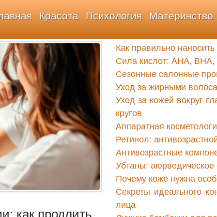
лавная
Красота
Психология
Материнство
Как правильно наносит
Сила кислот: AHA, BHA,
Сезонные салонные проц
Уход за жирными волоса
Уход за кожей вокруг гл
кругов
Аппаратная косметологи
Ретинол: антивозрастно
Антивозрастные компоне
Убтаны: аюрведическое 
Почему коже нужна особ
Секреты идеального кон
лица
и: как продлить