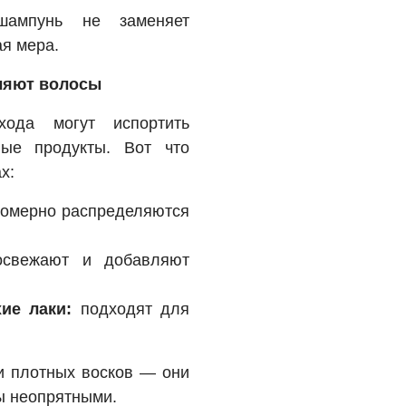
шампунь не заменяет
я мера.
еляют волосы
ода могут испортить
ные продукты. Вот что
х:
омерно распределяются
свежают и добавляют
ие лаки:
подходят для
 и плотных восков — они
ы неопрятными.