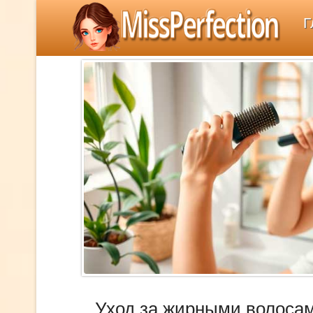
MissPerfection
Г
Уход за жирными волосам