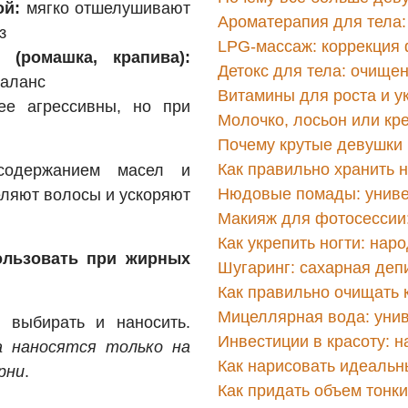
ой:
мягко отшелушивают
Ароматерапия для тела
з
LPG-массаж: коррекция 
(ромашка, крапива):
Детокс для тела: очищен
баланс
Витамины для роста и у
е агрессивны, но при
Молочко, лосьон или кре
Почему крутые девушки
Как правильно хранить 
содержанием масел и
Нюдовые помады: униве
еляют волосы и ускоряют
Макияж для фотосессии:
Как укрепить ногти: на
ользовать при жирных
Шугаринг: сахарная деп
Как правильно очищать 
Мицеллярная вода: уни
 выбирать и наносить.
Инвестиции в красоту: н
а наносятся только на
Как нарисовать идеальн
орни
.
Как придать объем тонк