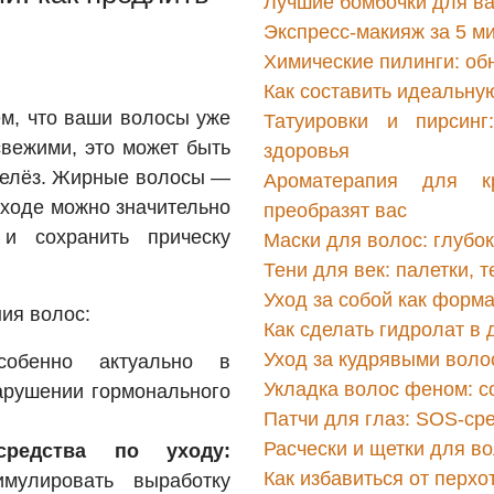
Лучшие бомбочки для ва
Экспресс-макияж за 5 ми
Химические пилинги: об
Как составить идеальну
ем, что ваши волосы уже
Татуировки и пирсин
свежими, это может быть
здоровья
 желёз. Жирные волосы —
Ароматерапия для к
уходе можно значительно
преобразят вас
и сохранить прическу
Маски для волос: глубо
Тени для век: палетки, т
Уход за собой как форм
ия волос:
Как сделать гидролат в
Уход за кудрявыми воло
бенно актуально в
Укладка волос феном: с
арушении гормонального
Патчи для глаз: SOS-сре
Расчески и щетки для во
средства по уходу:
Как избавиться от перх
имулировать выработку