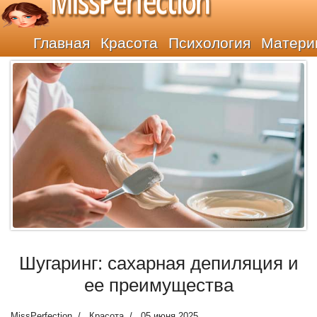
MissPerfection
Главная
Красота
Психология
Матери
Шугаринг: сахарная депиляция и
ее преимущества
MissPerfection
Красота
05 июня 2025